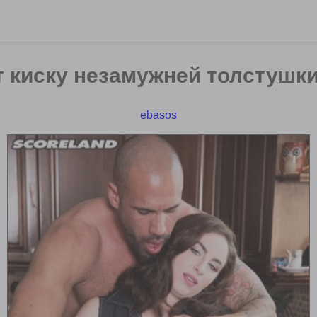
 киску незамужней толстушк
ebasos